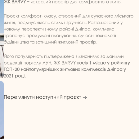
ЖК BARVY −
яскравий простір для комфортного життя.
Проєкт комфорт-класу, створений для сучасного міського
життя, поєднує якість, стиль і зручність. Розташований у
новому перспективному районі Дніпра, комплекс
пропонує продумані планування, сучасні технології
будівництва та затишний житловий простір.
Його популярність підтверджена визнанням: за даними
редакції порталу ЛУН, ЖК BARVY
посів 1 місце у рейтингу
ТОП-20 найпопулярніших житлових комплексів Дніпра у
2021 році.
Переглянути наступний проєкт