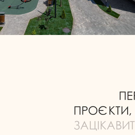
П
Е
П
Р
О
Є
К
Т
И
,
З
А
Ц
І
К
А
В
И
Т