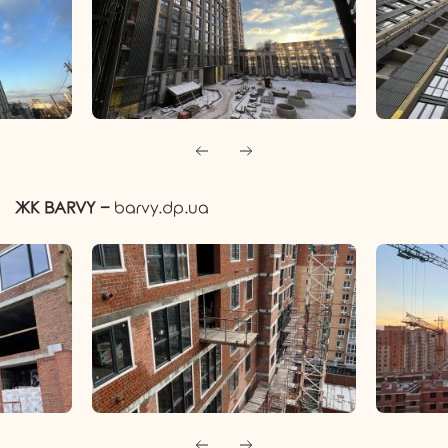
ЖК BARVY
−
barvy.dp.ua